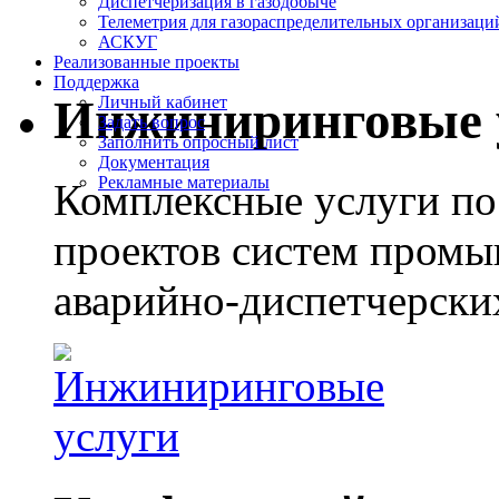
Диспетчеризация в газодобыче
Телеметрия для газораспределительных организаци
АСКУГ
Реализованные проекты
Поддержка
Инжиниринговые 
Личный кабинет
Задать вопрос
Заполнить опросный лист
Документация
Рекламные материалы
Комплексные услуги по
проектов систем промы
аварийно-диспетчерски