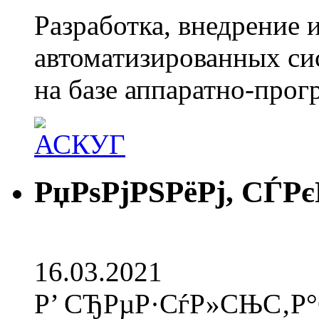
Разработка, внедрение 
автоматизированных сис
на базе аппаратно-про
РџРѕРјРЅРёРј, СЃР
16.03.2021
Р’ СЂРµР·СѓР»СЊС‚Р