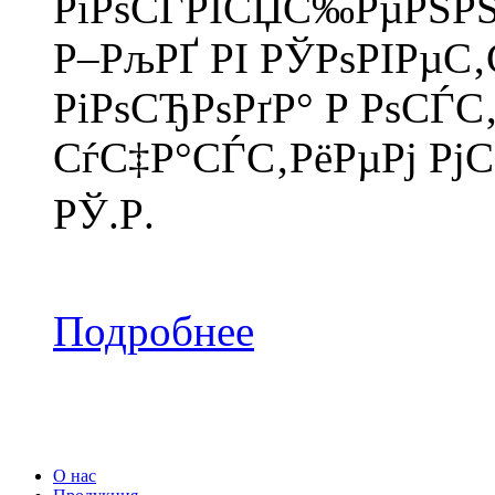
РїРѕСЃРІСЏС‰РµРЅРЅР
Р–РљРҐ РІ РЎРѕРІРµС
РіРѕСЂРѕРґР° Р РѕСЃС
СѓС‡Р°СЃС‚РёРµРј Р
РЎ.Р.
Подробнее
О нас