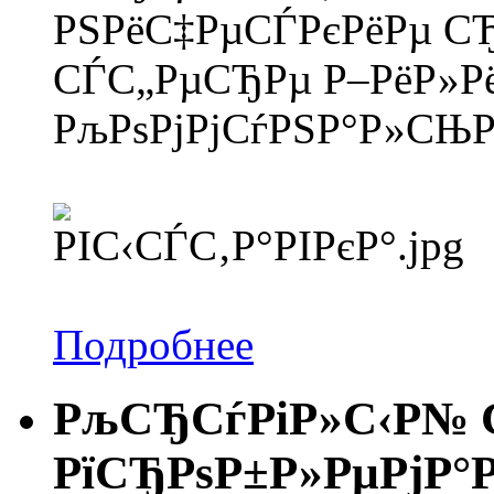
РЅРёС‡РµСЃРєРёРµ С
СЃС„РµСЂРµ Р–РёР»Р
РљРѕРјРјСѓРЅР°Р»СЊ
Подробнее
РљСЂСѓРіР»С‹Р№ С
РїСЂРѕР±Р»РµРјР°Р