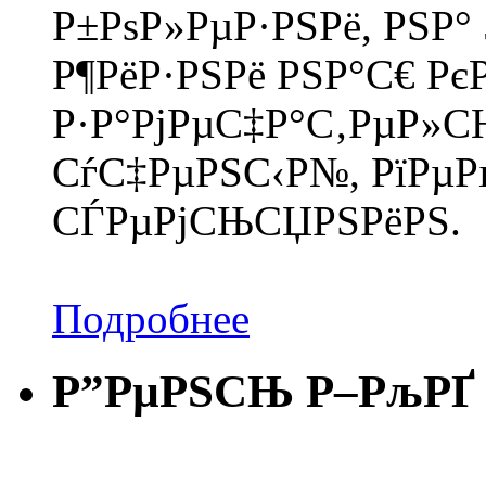
Р±РѕР»РµР·РЅРё, РЅР° 
Р¶РёР·РЅРё РЅР°С€ Рє
Р·Р°РјРµС‡Р°С‚РµР»С
СѓС‡РµРЅС‹Р№, РїРµРґ
СЃРµРјСЊСЏРЅРёРЅ.
Подробнее
Р”РµРЅСЊ Р–РљРҐ