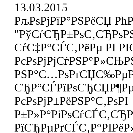
13.03.2015
РљРѕРјРїР°РЅРёСЏ РћР
"РўСѓСЂР±РѕС‚СЂРѕР
СѓС‡Р°СЃС‚РёРµ РІ РІ
РєРѕРјРјСѓРЅР°Р»СЊ
РЅР°С…РѕРґСЏС‰Рµ
СЂР°СЃРїРѕСЂСЏР¶Р
РєРѕРјР±РёРЅР°С‚РѕРІ
Р±Р»Р°РіРѕСѓСЃС‚СЂР
РїСЂРµРґСЃС‚Р°РІРёР